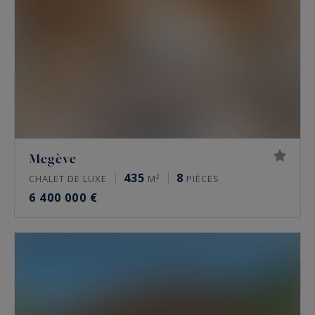
Megève
435
8
CHALET DE LUXE
M²
PIÈCES
6 400 000 €