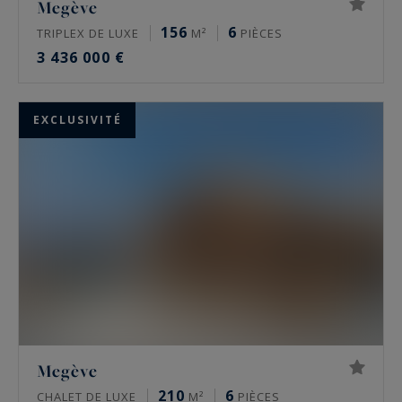
Megève
156
6
TRIPLEX DE LUXE
M²
PIÈCES
3 436 000 €
EXCLUSIVITÉ
Megève
210
6
CHALET DE LUXE
M²
PIÈCES