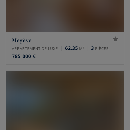
Megève
62.35
3
APPARTEMENT DE LUXE
M²
PIÈCES
785 000 €