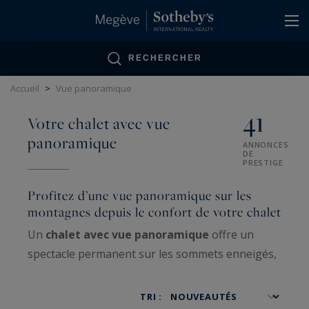
Panneau de gestion des cookies
RECHERCHER
Accueil
>
Vue panoramique
41
Votre chalet avec vue
panoramique
ANNONCES
DE
PRESTIGE
Profitez d’une vue panoramique sur les
montagnes depuis le confort de votre chalet
Un
chalet avec vue panoramique
offre un
spectacle permanent sur les sommets enneigés,
les alpages et les jeux de lumière qui rythment
les saisons. Des premières lueurs du jour aux
TRI :