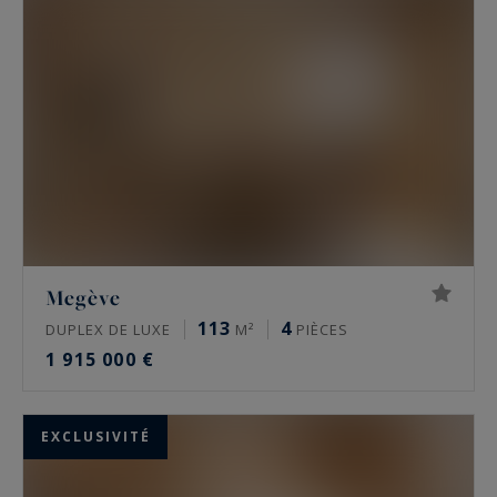
Megève
ou parmi notre sélection de chalets à
vendre dans le célèbre village des Alpes.
Megève
113
4
DUPLEX DE LUXE
M²
PIÈCES
1 915 000 €
EXCLUSIVITÉ