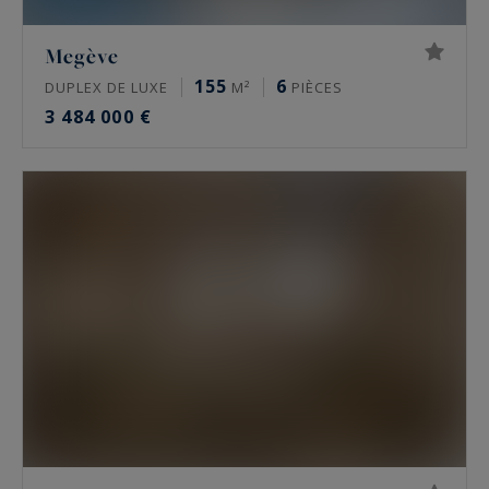
Megève
155
6
DUPLEX DE LUXE
M²
PIÈCES
3 484 000 €