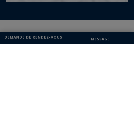
DEMANDE DE RENDEZ-VOUS
MESSAGE
AGENCE
Megève
Sotheby's International Realty
93 rue Saint François de Sales
74120 Megève, France
+33 4 50 91 74 38