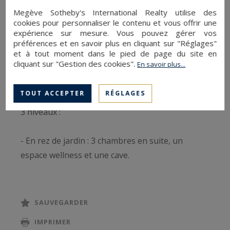
En tout point du terrain, les vues y sont
Megève Sotheby's International Realty utilise des
cookies pour personnaliser le contenu et vous offrir une
splendides avec notamment sa Majesté le Mont-
expérience sur mesure. Vous pouvez gérer vos
Blanc qui émerge au-dessus du Mont d’Arbois.
préférences et en savoir plus en cliquant sur "Réglages"
et à tout moment dans le pied de page du site en
Au total, ce sont 4 chalets commercialisés en
cliquant sur "Gestion des cookies".
En savoir plus...
VEFA qui verront prochainement le jour.
TOUT ACCEPTER
RÉGLAGES
Le chalet Prairie d'Ormaret n° 3 est organisé sur
3 niveaux :
- En rez de jardin : 3 chambres en suite, un
espace wellness et une cave.
- En rez de chaussée : L’espace est dédié aux
pièces de vie avec une cuisine ouverte, un espace
SAUVEGARDER
repas et salons ouverts sur une grande terrasse
IMPRIMER
de 25 m2 exposée Est à Sud-Ouest.