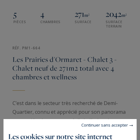
5
4
271
2042
m²
m²
PIÈCES
CHAMBRES
SURFACE
SURFACE
TERRAIN
RÉF. PM1-664
Les Prairies d'Ormaret - Chalet 3 -
Chalet neuf de 271m2 total avec 4
chambres et wellness
C’est dans le secteur très recherché de Demi-
Quartier, connu et apprécié pour son panorama
et sa quiétude, que sera réalisé, dès le printemps
Continuer sans accepter
2026, le programme neuf des Prairies d’Ormaret.
Les cookies sur notre site internet