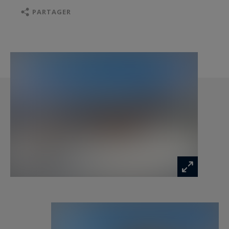
En complément, un garage pour deux voitures et
PARTAGER
un ski-room.
- Au R+1 : La chambre Master de 40 m2 avec sa
salle de bains en suite et son dressing.
Les plans intérieurs et les prestations peuvent
être modifiés suivant vos souhaits dans le
respect du permis de construire obtenu et après
validation par le promoteur.
Chalet vendu en € TTC avec possibilité de
récupération de la TVA sur l’investissement total.
Possibilité d’acquérir ce bien meublé et équipé.
Les informations sur les risques auxquels ce