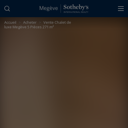
Panneau de gestion des cookies
Accueil
>
Acheter
>
Vente Chalet de
luxe Megève 5 Pièces 271 m²