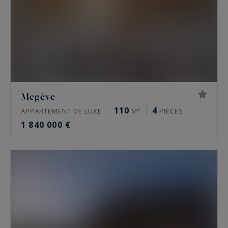
Megève
110
4
APPARTEMENT DE LUXE
M²
PIÈCES
1 840 000 €