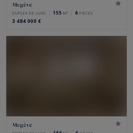
Megève
155
6
DUPLEX DE LUXE
M²
PIÈCES
3 484 000 €
Megève