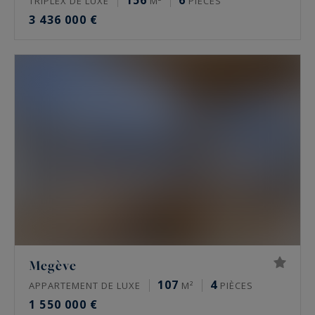
156
6
TRIPLEX DE LUXE
M²
PIÈCES
3 436 000 €
Megève
107
4
APPARTEMENT DE LUXE
M²
PIÈCES
1 550 000 €