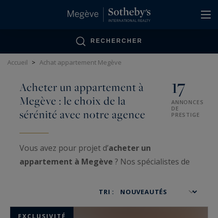
Panneau de gestion des cookies
RECHERCHER
Accueil
>
Achat appartement Megève
17
Acheter un appartement à
Megève : le choix de la
ANNONCES
DE
sérénité avec notre agence
PRESTIGE
Vous avez pour projet d’
acheter un
appartement à Megève
? Nos spécialistes de
l’
immobilier haut de gamme
mettent leurs
compétences à votre service et vous aident à
TRI :
trouver le bien de prestige qui saura répondre à
chacune de vos exigences. Que vous recherchiez
EXCLUSIVITÉ