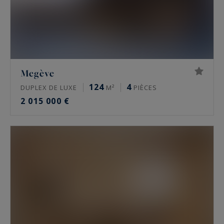
Megève
124
4
DUPLEX DE LUXE
M²
PIÈCES
2 015 000 €