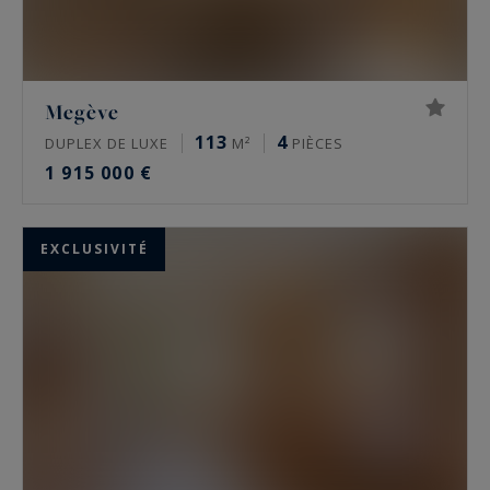
Megève
113
4
DUPLEX DE LUXE
M²
PIÈCES
1 915 000 €
EXCLUSIVITÉ