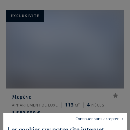
EXCLUSIVITÉ
Megève
113
4
APPARTEMENT DE LUXE
M²
PIÈCES
1 580 000 €
Continuer sans accepter
Les cookies sur notre site internet