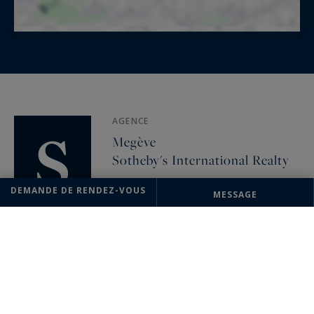
AGENCE
Megève
Sotheby's International Realty
93 rue Saint François de Sales
DEMANDE DE RENDEZ-VOUS
MESSAGE
74120 Megève, France
+33 4 50 91 74 38