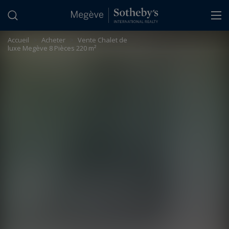
Panneau de gestion des cookies
Accueil
>
Acheter
>
Vente Chalet de
luxe Megève 8 Pièces 220 m²