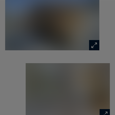
terrasse privative, d’une salle de bain complète
avec double douche, double vasque séparée,
baignoire et toilettes.
Également, on retrouve une seconde chambre
double avec sa propre salle d’eau.
Au rez-de-jardin, ce sont deux chambres
supplémentaires ouvertes sur terrasse ainsi
qu’un dortoir de quatre couchages. Sur ce même
niveau, on retrouve le home cinéma et un espace
bien-être remarquable avec spa en tadelak,
hammam étoilé et sauna extérieur.
Les informations sur les risques auxquels ce
bien est exposé sont disponibles sur :
www.georisques.gouv.fr