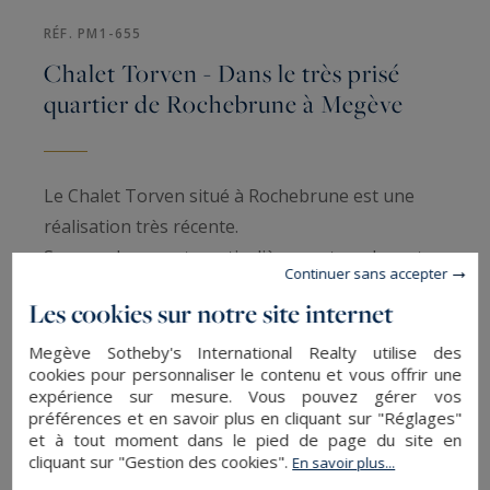
RÉF. PM1-655
Chalet Torven - Dans le très prisé
quartier de Rochebrune à Megève
Le Chalet Torven situé à Rochebrune est une
réalisation très récente.
Son emplacement, particulièrement verdoyant,
Continuer sans accepter
lui confère un cadre de vie tout à fait agréable.
Les cookies sur notre site internet
À environ 20 mn à pied du centre de Megève, il
Megève Sotheby's International Realty utilise des
cookies pour personnaliser le contenu et vous offrir une
permet néanmoins un accès privilégié au
expérience sur mesure. Vous pouvez gérer vos
domaine skiable grâce au réseau de ski-bus dont
préférences et en savoir plus en cliquant sur "Réglages"
et à tout moment dans le pied de page du site en
l’arrêt le plus proche n’est qu’à 5 mn.
cliquant sur "Gestion des cookies".
En savoir plus...