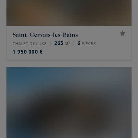
Saint-Gervais-les-Bains
265
6
CHALET DE LUXE
M²
PIÈCES
1 950 000 €