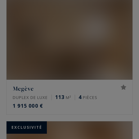
Megève
113
4
DUPLEX DE LUXE
M²
PIÈCES
1 915 000 €
EXCLUSIVITÉ