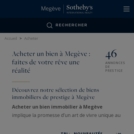
Panneau de gestion des cookies
RECHERCHER
Accueil
>
Acheter
46
Acheter un bien à Megève :
faites de votre rêve une
ANNONCES
DE
réalité
PRESTIGE
Découvrez notre sélection de biens
immobiliers de prestige à Megève
Acheter un bien immobilier à Megève
implique la promesse d’un art de vivre unique au
cœur des Alpes. Megève s’inscrit parmi ces
stations prisées de Haute-Savoie, notamment
TRI :