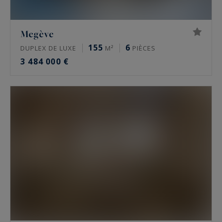
Megève
155
6
DUPLEX DE LUXE
M²
PIÈCES
3 484 000 €