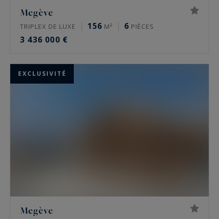
Megève
156
6
TRIPLEX DE LUXE
M²
PIÈCES
3 436 000 €
EXCLUSIVITÉ
Megève