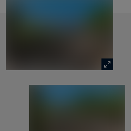
extérieur
Deuxième étage
– Salle de douches, WC indépendant
– Deux chambres doubles
– Suite de maître avec rangements, TV, salle de
bain privée (baignoire et douche italienne), WC,
accès terrasse et vue Mont‑Blanc depuis le lit
Situé dans un environnement paisible, proche
des pistes, des sentiers et du centre de Megève,
le chalet Barbara constitue une adresse idéale
pour un séjour alpin mémorable, alliant confort,
intimité et accès direct aux activités de
montagne.