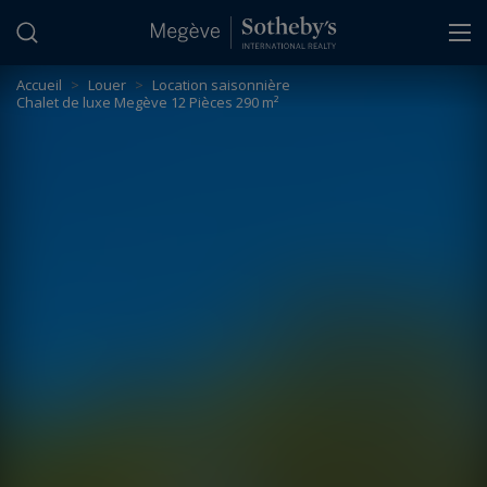
Panneau de gestion des cookies
Accueil
>
Louer
>
Location saisonnière
Chalet de luxe Megève 12 Pièces 290 m²