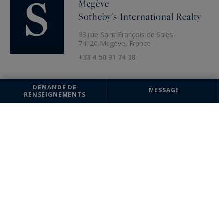
Megève
Sotheby's International Realty
93 rue Saint François de Sales
74120 Megève, France
+33 4 50 91 74 38
DEMANDE DE
MESSAGE
RENSEIGNEMENTS
Biens susceptibles de vous
intéresser