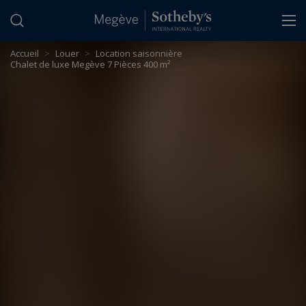
Panneau de gestion des cookies
Accueil
>
Louer
>
Location saisonnière
Chalet de luxe Megève 7 Pièces 400 m²