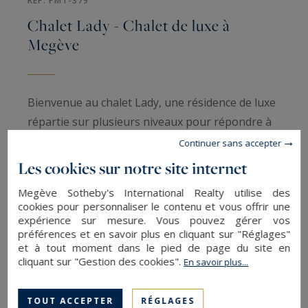
RÉF. PM1-379
Chalet Lady - Chalet de luxe à
Megève
Bienvenue au chalet Lady, une résidence de luxe
répartie sur plusieurs niveaux pour répondre à
tous vos besoins et vous offrir un séjour
Continuer sans accepter
inoubliable.
Les cookies sur notre site internet
Megève Sotheby's International Realty utilise des
NIVEAU 1
cookies pour personnaliser le contenu et vous offrir une
En montant au premier étage, vous trouverez un
expérience sur mesure. Vous pouvez gérer vos
préférences et en savoir plus en cliquant sur "Réglages"
coin bureau pour ceux qui souhaitent combiner
et à tout moment dans le pied de page du site en
travail et détente. À côté, un coin salon
cliquant sur "Gestion des cookies".
En savoir plus...
confortable avec une télévision vous permettra
de vous détendre en regardant vos émissions
TOUT ACCEPTER
RÉGLAGES