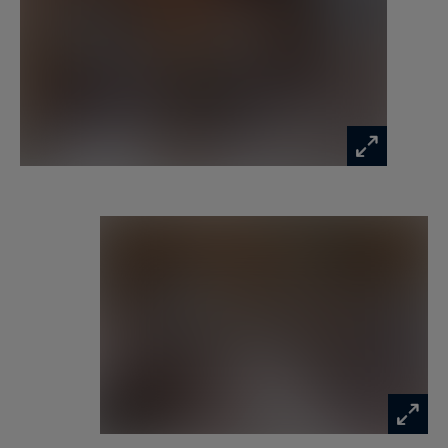
Le coin salon avec cheminée est idéal pour les
soirées douillettes d'hiver, tandis que le coin
lecture offre un espace calme pour vous plonger
dans un bon livre. De plus, un accès au balcon
depuis cette zone vous permet de profiter de
l'air frais et des vues apaisantes.
NIVEAU -1
Descendez au niveau inférieur et découvrez un
espace de détente et de repos. Une spacieuse
chambre double avec un lit king-size (180)
équipée d'une télévision et offrant un accès à
une terrasse privée vous invite à vous détendre.
La salle de bains attenante comprend à la fois
une douche et une baignoire pour votre plaisir.