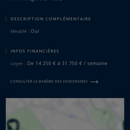
télévision, son dressing et une salle de bains
luxueuse comprenant à la fois une douche et
une baignoire. Des toilettes privées complètent
DESCRIPTION COMPLÉMENTAIRE
cet espace de rêve.
Oui
Meublé :
INFOS FINANCIÈRES
De 14 250 € à 31 750 € / semaine
Loyer :
CONSULTER LE BARÈME DES HONORAIRES