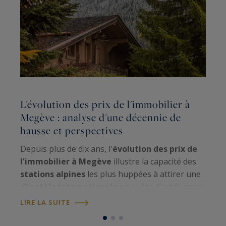
L’évolution des prix de l'immobilier à
Megève : analyse d'une décennie de
hausse et perspectives
M
s
Depuis plus de dix ans, l'
évolution des prix de
l
l'immobilier à Megève
illustre la capacité des
p
stations alpines
les plus huppées à attirer une
p
clientèle internationale
en quête d'actifs rares.
L
D
Si certains marchés immobiliers connaissent des
LIRE LA SUITE
fluctuations marquées au…