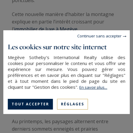
ponctuels.
Cette nouvelle manière d’habiter la montagne
explique en partie l’intérêt croissant pour
l’
immobilier de luxe à Megève
.
Continuer sans accepter
Les cookies sur notre site internet
Megève hors saison : un autre art de
vivre
Megève Sotheby's International Realty utilise des
cookies pour personnaliser le contenu et vous offrir une
expérience sur mesure. Vous pouvez gérer vos
Les habitués le savent : les
intersaisons
font
préférences et en savoir plus en cliquant sur "Réglages"
partie des plus beaux moments pour vivre à
et à tout moment dans le pied de page du site en
Megève. Le village se pare alors d’une ambiance
cliquant sur "Gestion des cookies".
En savoir plus...
plus confidentielle, presque intimiste, et chacun
prend pleinement conscience du privilège de
TOUT ACCEPTER
RÉGLAGES
résider dans la célèbre station.
Au printemps, les paysages alternent entre
derniers sommets enneigés et prairies