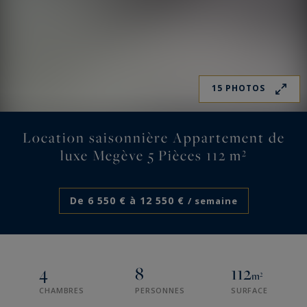
15 PHOTOS
Location saisonnière Appartement de
luxe Megève 5 Pièces 112 m²
De 6 550 € à 12 550 €
/ semaine
4
8
112
m²
CHAMBRES
PERSONNES
SURFACE