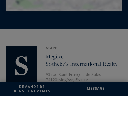
AGENCE
Megève
Sotheby's International Realty
93 rue Saint François de Sales
74120 Megève, France
DEMANDE DE
+33 4 50 91 74 38
MESSAGE
RENSEIGNEMENTS