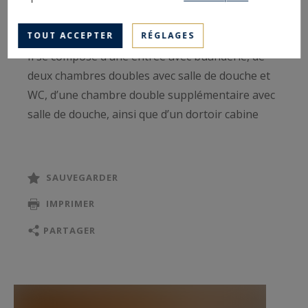
chaleureuse et fonctionnelle.
TOUT ACCEPTER
RÉGLAGES
Il se compose d’une entrée avec buanderie, de
deux chambres doubles avec salle de douche et
WC, d’une chambre double supplémentaire avec
salle de douche, ainsi que d’un dortoir cabine
parfait pour les plus jeunes. Des toilettes invités
sont également à disposition.
SAUVEGARDER
La pièce de vie, spacieuse et lumineuse, réunit
IMPRIMER
une salle à manger, une cuisine ouverte
entièrement équipée et un salon confortable
PARTAGER
donnant accès à une très grande terrasse.
Un garage fermé ainsi qu’un sauna dans la
résidence complète le bien.