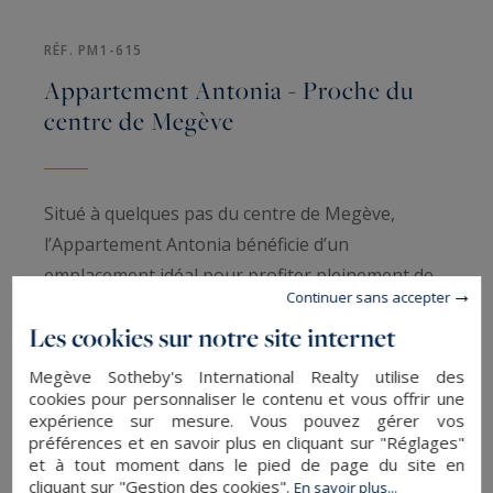
RÉF. PM1-615
Appartement Antonia - Proche du
centre de Megève
Situé à quelques pas du centre de Megève,
l’Appartement Antonia bénéficie d’un
emplacement idéal pour profiter pleinement de
Continuer sans accepter
la station tout en savourant le calme d’un
Les cookies sur notre site internet
quartier résidentiel.
Megève Sotheby's International Realty utilise des
Ce bien neuf d’environ 112 m² séduit par son
cookies pour personnaliser le contenu et vous offrir une
expérience sur mesure. Vous pouvez gérer vos
agencement moderne et ses prestations haut de
préférences et en savoir plus en cliquant sur "Réglages"
gamme. Pensé pour accueillir jusqu’à 6 adultes et
et à tout moment dans le pied de page du site en
cliquant sur "Gestion des cookies".
En savoir plus...
2 enfants, l’appartement offre une atmosphère