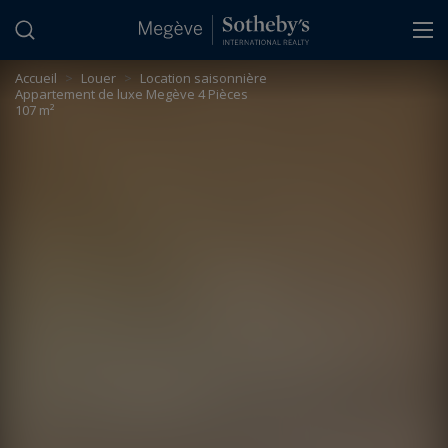
Panneau de gestion des cookies
Accueil
>
Louer
>
Location saisonnière
Appartement de luxe Megève 4 Pièces
107 m²