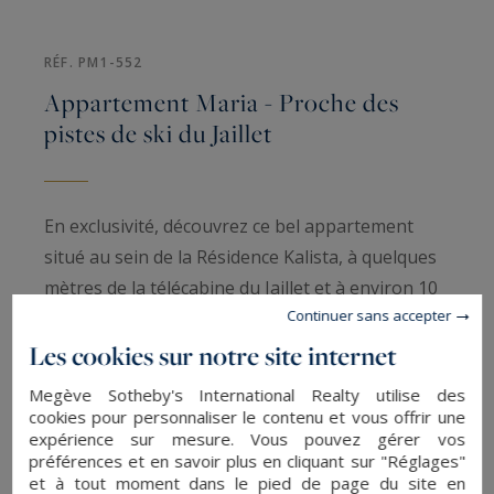
RÉF. PM1-552
Appartement Maria - Proche des
pistes de ski du Jaillet
En exclusivité, découvrez ce bel appartement
situé au sein de la Résidence Kalista, à quelques
mètres de la télécabine du Jaillet et à environ 10
Continuer sans accepter
minutes du centre de Megève. Il peut accueillir
jusqu'à 8 personnes, idéal pour les séjours en
Les cookies sur notre site internet
famille ou en groupe d'amis.
Megève Sotheby's International Realty utilise des
cookies pour personnaliser le contenu et vous offrir une
expérience sur mesure. Vous pouvez gérer vos
L'appartement comprend deux chambres
préférences et en savoir plus en cliquant sur "Réglages"
doubles en suite ainsi qu'une troisième chambre,
et à tout moment dans le pied de page du site en