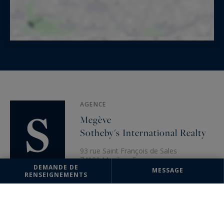
AGENCE
Megève
Sotheby's International Realty
93 rue Saint François de Sales
74120 Megève, France
DEMANDE DE
MESSAGE
+33 4 50 91 74 38
RENSEIGNEMENTS