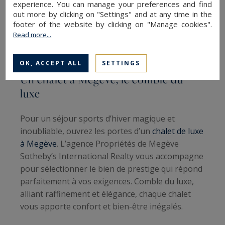
experience. You can manage your preferences and find
out more by clicking on "Settings" and at any time in the
footer of the website by clicking on "Manage cookies".
Read more...
OK, ACCEPT ALL
SETTINGS
Un chalet à Megève, le comble du
luxe
Pour un séjour sports d’hiver magique et
inoubliable, ouvrez les portes d’un
chalet de luxe
à Megève
. L’agence Propriétés de Megève
Sotheby’s International Realty vous accompagne
pour sélectionner le bien de prestige qui répond
parfaitement à vos exigences. Comble du luxe,
alliant raffinement et élégance, chaque chalet
vous apporte confort et bien-être inégalés.