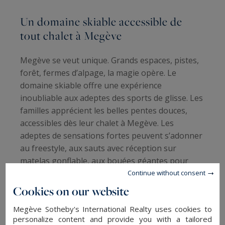
Un domaine skiable accessible de
tout chalet à Megève
Megève se veut unique. Grands espaces, pistes,
forêt, fermes d’alpage, la magie opère. Le
domaine skiable offre une expérience
inoubliable aux adeptes des sports de glisse. Les
familles apprécient les belles pentes douces,
accessibles dès leur chalet à Megève. Les
adeptes de sensations fortes peuvent s’adonner
au freestyle, aux sauts avec réception sur
matelas gonflable, aux bouées géantes pour
dévaler les pentes enneigées. Nombreuses sont
Continue without consent
les activités sportives et les découvertes nature
Cookies on our website
(randonnées raquettes, balades chiens de
Megève Sotheby's International Realty uses cookies to
traîneau par exemple) à faire et à découvrir lors
personalize content and provide you with a tailored
d’un séjour à Megève.