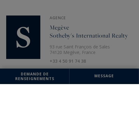
AGENCE
Megève
Sotheby's International Realty
93 rue Saint François de Sales
74120 Megève, France
+33 4 50 91 74 38
DEMANDE DE
MESSAGE
RENSEIGNEMENTS
Biens susceptibles de vous