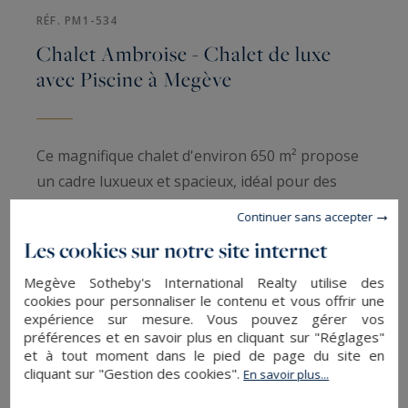
RÉF. PM1-534
Chalet Ambroise - Chalet de luxe
avec Piscine à Megève
Ce magnifique chalet d'environ 650 m² propose
un cadre luxueux et spacieux, idéal pour des
séjours confortables en montagne. Il est doté de
Continuer sans accepter
multiples niveaux, chacun offrant des
Les cookies sur notre site internet
équipements haut de gamme.
Megève Sotheby's International Realty utilise des
cookies pour personnaliser le contenu et vous offrir une
À l'extérieur, vous disposez de deux places de
expérience sur mesure. Vous pouvez gérer vos
stationnement en plein air et de quatre à cinq
préférences et en savoir plus en cliquant sur "Réglages"
et à tout moment dans le pied de page du site en
places dans un parking souterrain en
cliquant sur "Gestion des cookies".
En savoir plus...
copropriété, garantissant un accès pratique et