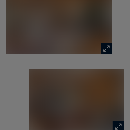
Au premier étage, le chalet offre quatre
chambres doubles supplémentaires, chacune
équipée d'une télévision et d'un dressing. La
deuxième chambre dispose d'un lit de 140 cm,
tandis que les troisième, quatrième et cinquième
chambres sont équipées de lits de 180 cm.
Chaque chambre possède sa propre salle de
douche avec vasque et toilettes, tandis que les
quatrième et cinquième chambres incluent
également une baignoire. La quatrième chambre
propose un dressing avec coffre-fort et un coin
bureau, offrant un espace de travail confortable.
Le sous-sol du chalet est dédié au divertissement
et à la détente. On y trouve des toilettes pour