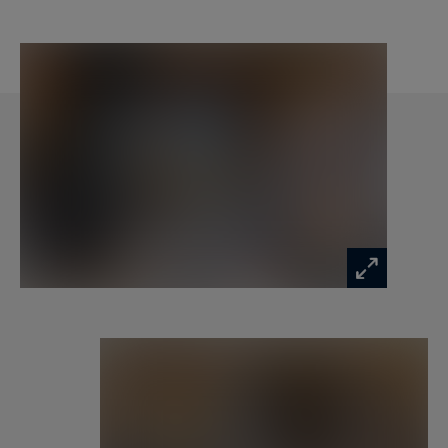
Au niveau 1 :
• Quatre chambres avec salles de bains en suite
et dressing,
• Balcon en façade principale,
Au niveau 2 :
• Entrée piétons et grand dégagement,
• Espace de vie accueillant la salle à manger, le
double-salon toute hauteur et la cuisine,
• Grande cheminée toute hauteur au centre de la
pièce,
• Balcon sur la façade principale exposée nord-
ouest et très grande terrasse à l’ouest
Au niveau 3 :