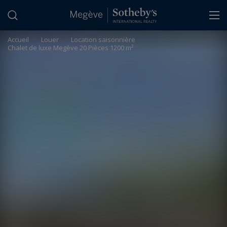
Panneau de gestion des cookies
Accueil
>
Louer
>
Location saisonnière
Chalet de luxe Megève 20 Pièces 1200 m²