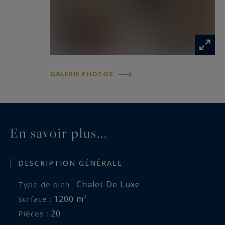
• Chambre master ouverte sur balcon privatif,
dressing et salle de bains en suite.
Chaque chalet dispose d’un ascenseur
desservant les quatre niveaux. En extérieur,
GALERIE PHOTOS
possibilité de disposer d’une très grande surface
de parkings.
En savoir plus...
DESCRIPTION GÉNÉRALE
Chalet De Luxe
Type de bien :
1200 m²
Surface :
20
Pièces :