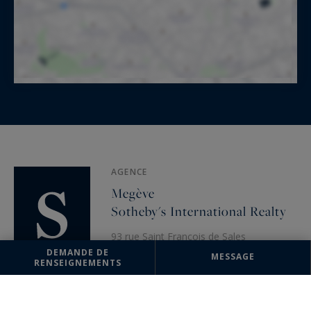
AGENCE
Megève
Sotheby's International Realty
93 rue Saint François de Sales
74120 Megève, France
DEMANDE DE
MESSAGE
RENSEIGNEMENTS
+33 4 50 91 74 38