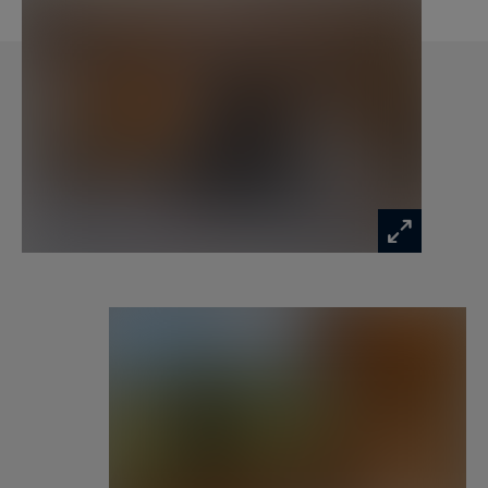
ouverte, salle à manger et salon chaleureux avec
cheminée, dans des matériaux nobles et des
finitions soignées.
Atout majeur de ce bien : son accès ski in/ski out,
un avantage rare en plein centre-village.
Le centre-village de Megève séduit par ses
ruelles pavées, ses chalets traditionnels et ses
boutiques élégantes. Entre marchés locaux,
galeries d'art et restaurants gastronomiques,
l'animation y est constante toute l'année. Eskape
S5 constitue une adresse de location saisonnière
d'exception, pour profiter pleinement du charme
et du dynamisme de Megève.