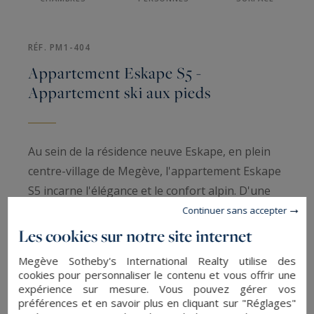
RÉF. PM1-404
Appartement Eskape S5 -
Appartement ski aux pieds
Au sein de la résidence neuve Eskape, en plein
centre-village de Megève, l'appartement Eskape
S5 incarne l'élégance et le confort alpin. D'une
surface de 107 m², ce bien de plain-pied à louer
Continuer sans accepter
pour un séjour saisonnier accueille jusqu'à 6
Les cookies sur notre site internet
personnes, dans une ambiance montagnarde et
Megève Sotheby's International Realty utilise des
moderne. Proche des commerces, restaurants et
cookies pour personnaliser le contenu et vous offrir une
animations de la station, il allie quiétude
expérience sur mesure. Vous pouvez gérer vos
préférences et en savoir plus en cliquant sur "Réglages"
résidentielle et proximité immédiate de la vie du