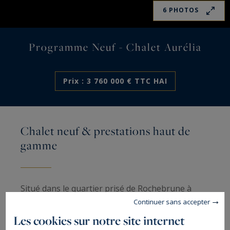
6 PHOTOS
Programme Neuf - Chalet Aurélia
Prix : 3 760 000 € TTC HAI
Chalet neuf & prestations haut de
gamme
Situé dans le quartier prisé de Rochebrune à
Continuer sans accepter
Megève, le Chalet Aurélia bénéficie d’un
emplacement idéal à seulement 12 minutes à
Les cookies sur notre site internet