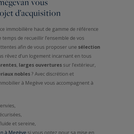
 mégevan vous
jet d’acquisition
nce immobilière haut de gamme de référence
 temps de recueillir l’ensemble de vos
attentes afin de vous proposer une
sélection
us rêvez d’un logement incarnant en tous
arentes
,
larges ouvertures
sur l’extérieur,
riaux nobles
? Avec discrétion et
’immobilier à Megève vous accompagnent à
envies,
écurisées,
luide et sereine,
ien à Megève
si vous optez pour sa mise en