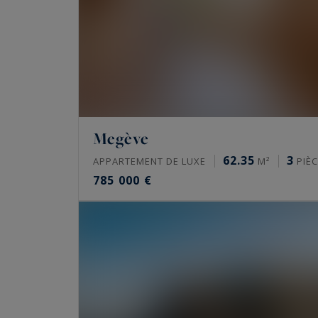
Megève
62.35
3
APPARTEMENT DE LUXE
M²
PIÈC
785 000 €