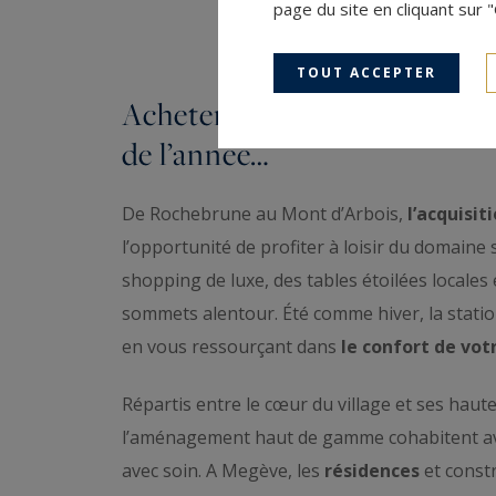
page du site en cliquant sur 
TOUT ACCEPTER
Acheter un bien à Megève po
de l’année…
De Rochebrune au Mont d’Arbois,
l’acquisit
l’opportunité de profiter à loisir du domaine
shopping de luxe, des tables étoilées locales 
sommets alentour. Été comme hiver, la station
en vous ressourçant dans
le confort de vo
Répartis entre le cœur du village et ses haut
l’aménagement haut de gamme cohabitent a
avec soin. A Megève, les
résidences
et const