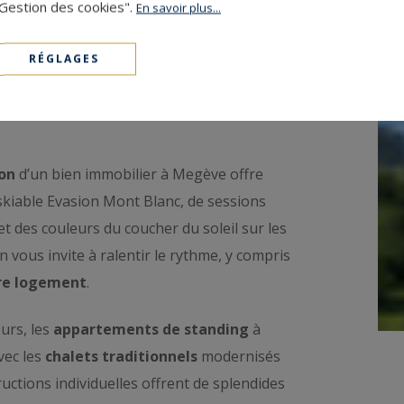
"Gestion des cookies".
En savoir plus...
RÉGLAGES
ur se ressourcer tout au long
ion
d’un bien immobilier à Megève offre
 skiable Evasion Mont Blanc, de sessions
et des couleurs du coucher du soleil sur les
 vous invite à ralentir le rythme, y compris
tre logement
.
eurs, les
appartements de standing
à
vec les
chalets traditionnels
modernisés
ructions individuelles offrent de splendides