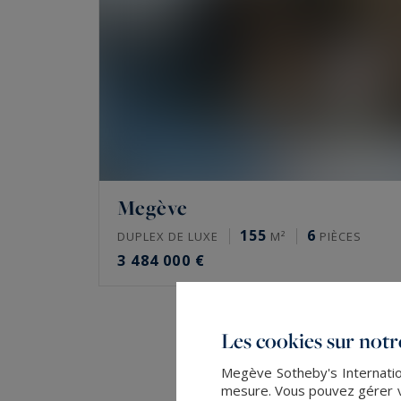
Megève
155
6
DUPLEX DE LUXE
M²
PIÈCES
3 484 000 €
Les cookies sur notre
Megève Sotheby's Internation
mesure. Vous pouvez gérer vo