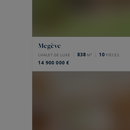
Megève
838
10
CHALET DE LUXE
M²
PIÈCES
14 900 000 €